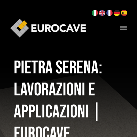
Salta
al
contenuto
Tog
Navi
Home
Pietra serena:
Pietre
Prodotti
lavorazioni e
Realizzazioni
applicazioni |
Azienda
Eurocave
Contatti