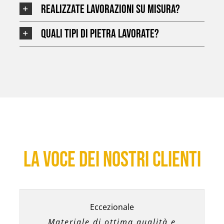
Realizzate lavorazioni su misura?
Quali tipi di pietra lavorate?
La voce dei nostri clienti
Servizio impeccabile
Qualità e precisione
Risultato perfetto
Eccezionale
Pietra bellissima e rifiniture curate
La lavorazione su misura è stata
Esperienza molto positiva, dalla
Materiale di ottima qualità e
Grande professionalità